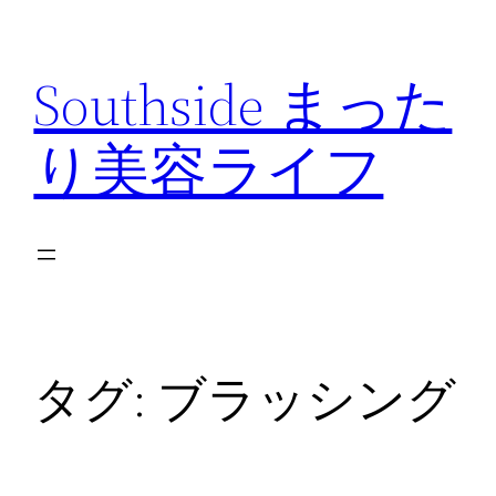
内
容
Southside まった
を
ス
り美容ライフ
キ
ッ
プ
タグ:
ブラッシング