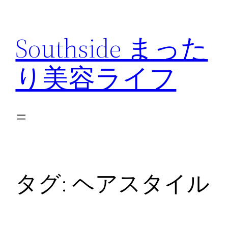
内
容
Southside まった
を
ス
り美容ライフ
キ
ッ
プ
タグ:
ヘアスタイル